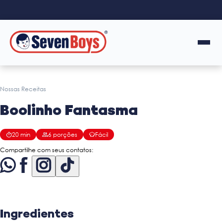
Nossas Receitas
Boolinho Fantasma
20
min
6
porções
Fácil
Compartilhe com seus contatos:
Ingredientes