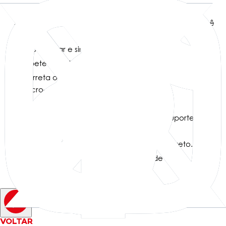
“lençol de fantasma”.
Faça os olhinhos e a boca com chocolate ou glacê
preto.
Deixe secar e sirva em pé, apoiado em suporte.
Espete os bolinhos em palitos.
Derreta o chocolate branco em banho-maria ou no
micro-ondas
Banhe os bolinhos, cobrindo bem.
Coloque sobre papel manteiga ou em suporte de
isopor para secar.
Faça os olhos e a boca com chocolate preto.
Deixe firmar completamente antes de servir
VOLTAR