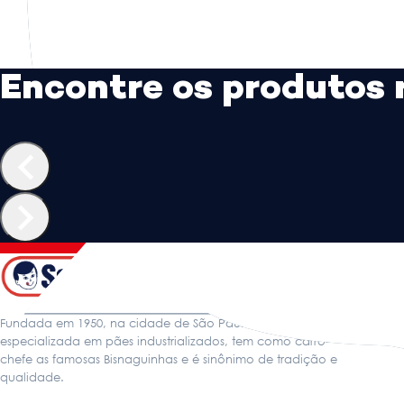
Encontre os produtos 
Fundada em 1950, na cidade de São Paulo, a Seven Boys,
especializada em pães industrializados, tem como carro-
chefe as famosas Bisnaguinhas e é sinônimo de tradição e
qualidade.