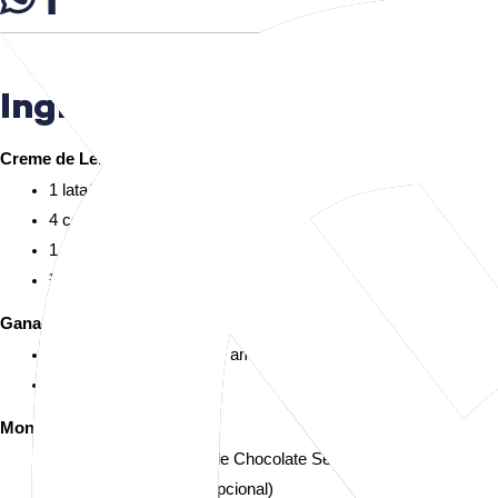
Ingredientes
Creme de Leite em Pó
1 lata/caixa de leite condensado
4 colheres (sopa) de leite em pó
1 colher (sopa) de manteiga
½ caixa (100 g) de creme de leite
Ganache
200 g de chocolate meio amargo
100 g de creme de leite
Montagem
1 Panettone de Gotas de Chocolate Seven Boys
Leite para umedecer (opcional)