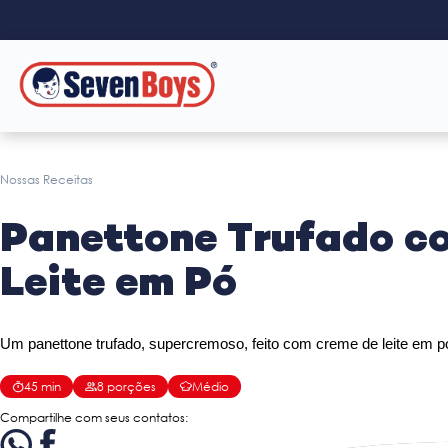
Nossas Receitas
Panettone Trufado c
Leite em Pó
Um panettone trufado, supercremoso, feito com creme de leite em p
45
min
8
porções
Médio
Compartilhe com seus contatos: